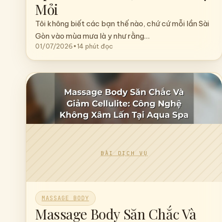
Trải Nghiệm Massage Body
Gừng Tươi Mùa Mưa Tại Aqua
Spa: Ấm Cơ Thể, Xua Tan Mệt
Mỏi
Tôi không biết các bạn thế nào, chứ cứ mỗi lần Sài
Gòn vào mùa mưa là y như rằng…
01/07/2026
•
14 phút đọc