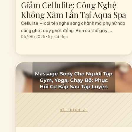
MASSAGE BODY
Massage Body Săn Chắc Và
Giảm Cellulite: Công Nghệ
Không Xâm Lấn Tại Aqua Spa
Cellulite — cái tên nghe sang chảnh mà phụ nữ nào
cũng ghét cay ghét đắng. Bạn có thể gầy,…
05/06/2026
•
6 phút đọc