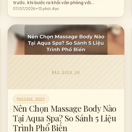
Bộ Đôi Hoàn Hảo Cho Ngày
Cuối Tuần
Tôi còn nhớ như in cái cảm giác chiều thứ Sáu tuần
trước, khi bước ra khỏi văn phòng với…
07/07/2026
•
13 phút đọc
MASSAGE BODY