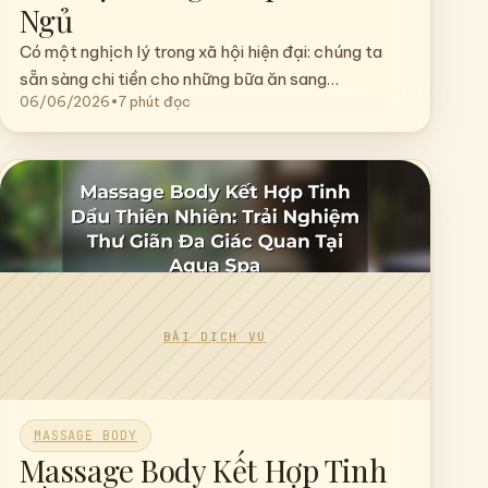
Massage Body Cho Người Cao
Tuổi: Chăm Sóc Nhẹ Nhàng,
Hỗ Trợ Xương Khớp Và Giấc
Ngủ
Có một nghịch lý trong xã hội hiện đại: chúng ta
sẵn sàng chi tiền cho những bữa ăn sang…
06/06/2026
•
7 phút đọc