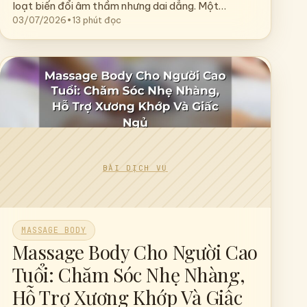
Ở Tuổi Trung Niên Như Thế
Nào?
Tuổi trung niên là giai đoạn cơ thể bước vào hàng
loạt biến đổi âm thầm nhưng dai dẳng. Một…
03/07/2026
•
13 phút đọc
MASSAGE BODY