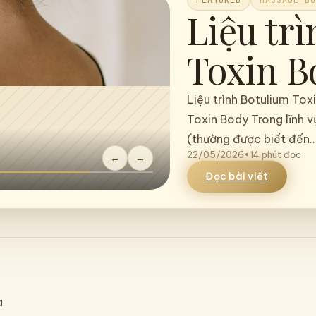
FEATURED
MASSAGE BO
Liệu Tr
Công Ng
AquaSpa
màng, T
Liệu Trình Triệt Lông 
←
→
Tự Tin Tỏa Sáng Giới Th
22/05/2026
•
16 phút đọc
Đọc bài viết