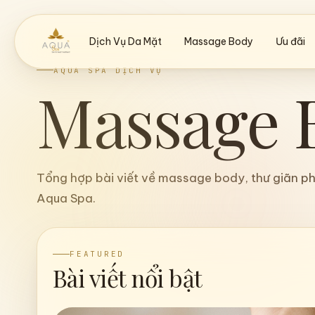
Dịch Vụ Da Mặt
Massage Body
Ưu đãi
AQUA SPA DỊCH VỤ
Massage 
Tổng hợp bài viết về massage body, thư giãn phụ
Aqua Spa.
FEATURED
Bài viết nổi bật