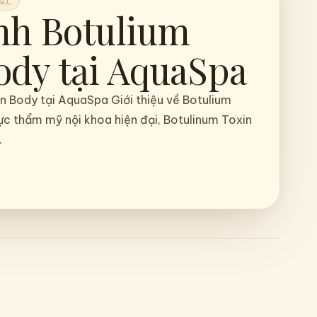
DY
ình Triệt Lông
hệ Cao Tại
: Da Sáng Mịn
ự Tin Tỏa Sáng
Công Nghệ Cao Tại AquaSpa: Da Sáng Mịn màng,
iệu (Intro) Sở hữu một làn da cơ thể mịn…