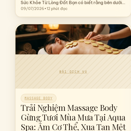
Tuần Hoàn Và Giảm Đau
Nhức
Massage Đá Nóng Trị Liệu: Hành Trình Phục Hồi
Sức Khỏe Từ Lòng Đất Bạn có biết rằng bên dưới…
09/07/2026
•
12 phút đọc
MASSAGE BODY