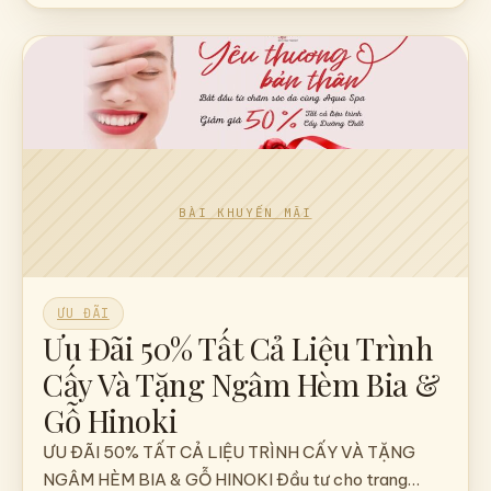
ƯU ĐÃI
Ưu Đãi 50% Tất Cả Liệu Trình
Cấy Và Tặng Ngâm Hèm Bia &
Gỗ Hinoki
ƯU ĐÃI 50% TẤT CẢ LIỆU TRÌNH CẤY VÀ TẶNG
NGÂM HÈM BIA & GỖ HINOKI Đầu tư cho trang…