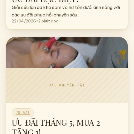
Giải cứu làn da khô sạm và hư tổn dưới ánh nắng với
các ưu đãi phục hồi chuyên sâu,…
22/04/2026
•
2 phút đọc
ƯU ĐÃI
ƯU ĐÃI THÁNG 5, MUA 2
TẶNG 1!