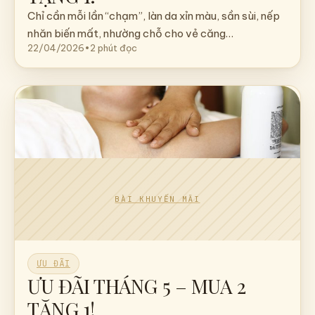
Chỉ cần mỗi lần “chạm”, làn da xỉn màu, sần sùi, nếp
nhăn biến mất, nhường chỗ cho vẻ căng…
22/04/2026
•
2 phút đọc
ƯU ĐÃI
ƯU ĐÃI THÁNG 5 – MUA 2
TẶNG 1!