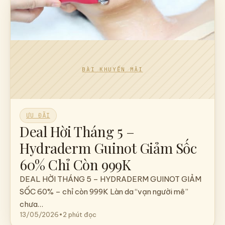
ƯU ĐÃI
Deal Hời Tháng 5 –
Hydraderm Guinot Giảm Sốc
60% Chỉ Còn 999K
DEAL HỜI THÁNG 5 – HYDRADERM GUINOT GIẢM
SỐC 60% – chỉ còn 999K Làn da “vạn người mê”
chưa…
13/05/2026
•
2 phút đọc