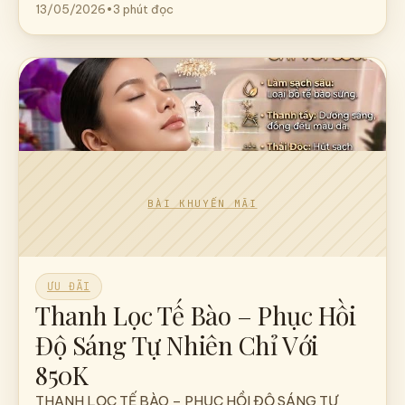
13/05/2026
•
3 phút đọc
ƯU ĐÃI
Thanh Lọc Tế Bào – Phục Hồi
Độ Sáng Tự Nhiên Chỉ Với
850K
THANH LỌC TẾ BÀO – PHỤC HỒI ĐỘ SÁNG TỰ