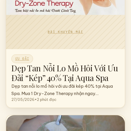
ƯU ĐÃI
Dẹp Tan Nỗi Lo Mồ Hôi Với Ưu
Đãi “Kép” 40% Tại Aqua Spa
Dẹp tan nỗi lo mồ hôi với ưu đãi kép 40% tại Aqua
Spa. Mua 1 Dry-Zone Therapy nhận ngay…
27/05/2026
•
2 phút đọc