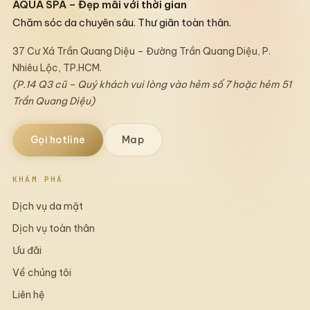
AQUA SPA – Đẹp mãi với thời gian
Chăm sóc da chuyên sâu. Thư giãn toàn thân.
37 Cư Xá Trần Quang Diệu – Đường Trần Quang Diệu, P.
Nhiêu Lộc, TP.HCM.
(P.14 Q3 cũ – Quý khách vui lòng vào hẻm số 7 hoặc hẻm 51
Trần Quang Diệu)
Gọi hotline
Map
KHÁM PHÁ
Dịch vụ da mặt
Dịch vụ toàn thân
Ưu đãi
Về chúng tôi
Liên hệ