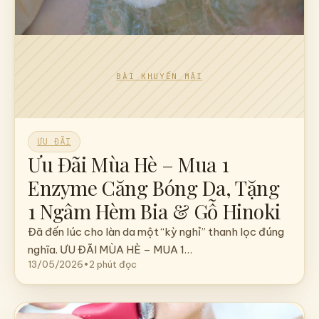
ƯU ĐÃI
Ưu Đãi Mùa Hè – Mua 1
Enzyme Căng Bóng Da, Tặng
1 Ngâm Hèm Bia & Gỗ Hinoki
Đã đến lúc cho làn da một “kỳ nghỉ” thanh lọc đúng
nghĩa. ƯU ĐÃI MÙA HÈ – MUA 1…
13/05/2026
•
2 phút đọc