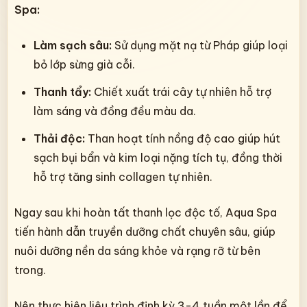
Spa:
Làm sạch sâu:
Sử dụng mặt nạ từ Pháp giúp loại
bỏ lớp sừng già cỗi.
Thanh tẩy:
Chiết xuất trái cây tự nhiên hỗ trợ
làm sáng và đồng đều màu da.
Thải độc:
Than hoạt tính nồng độ cao giúp hút
sạch bụi bẩn và kim loại nặng tích tụ, đồng thời
hỗ trợ tăng sinh collagen tự nhiên.
Ngay sau khi hoàn tất thanh lọc độc tố, Aqua Spa
tiến hành dẫn truyền dưỡng chất chuyên sâu, giúp
nuôi dưỡng nền da sáng khỏe và rạng rỡ từ bên
trong.
Nên thực hiện liệu trình định kỳ 3-4 tuần một lần để