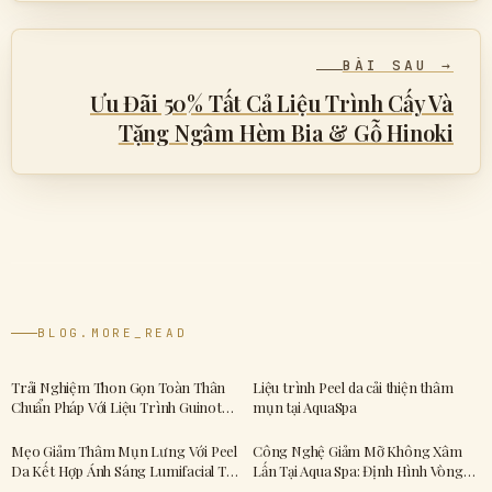
BÀI SAU →
Ưu Đãi 50% Tất Cả Liệu Trình Cấy Và
Tặng Ngâm Hèm Bia & Gỗ Hinoki
BLOG.MORE_READ
Trải Nghiệm Thon Gọn Toàn Thân
Liệu trình Peel da cải thiện thâm
Chuẩn Pháp Với Liệu Trình Guinot
mụn tại AquaSpa
Tại AQUA SPA
Mẹo Giảm Thâm Mụn Lưng Với Peel
Công Nghệ Giảm Mỡ Không Xâm
Da Kết Hợp Ánh Sáng Lumifacial Tại
Lấn Tại Aqua Spa: Định Hình Vòng
AQUA SPA
Eo Và Cơ Thể Không Cần Phẫu Thuật