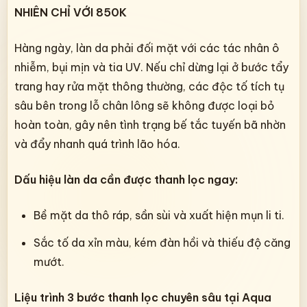
NHIÊN CHỈ VỚI 850K
Hàng ngày, làn da phải đối mặt với các tác nhân ô
nhiễm, bụi mịn và tia UV. Nếu chỉ dừng lại ở bước tẩy
trang hay rửa mặt thông thường, các độc tố tích tụ
sâu bên trong lỗ chân lông sẽ không được loại bỏ
hoàn toàn, gây nên tình trạng bế tắc tuyến bã nhờn
và đẩy nhanh quá trình lão hóa.
Dấu hiệu làn da cần được thanh lọc ngay:
Bề mặt da thô ráp, sần sùi và xuất hiện mụn li ti.
Sắc tố da xỉn màu, kém đàn hồi và thiếu độ căng
mướt.
Liệu trình 3 bước thanh lọc chuyên sâu tại Aqua