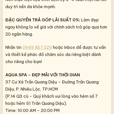
duy trì nền da khỏe mạnh.
ĐẶC QUYỀN TRẢ GÓP LÃI SUẤT 0%:
Làm đẹp
ngay không lo về giá với chính sách trả góp qua hơn
20 ngân hàng.
Nhắn tin
0949 857 029
hoặc Inbox để được tư vấn
và thiết kế phác đồ chăm sóc da riêng biệt dành
cho riêng cho bạn!
AQUA SPA – ĐẸP MÃI VỚI THỜI GIAN
37 Cư Xá Trần Quang Diệu – Đường Trần Quang
Diệu, P. Nhiêu Lộc, TP.HCM
(P.14 Q3 cũ – Quý khách vui lòng vào hẻm số 7
hoặc hẻm 51 Trần Quang Diệu).
Time: 10:00 AM – 20:00 PM