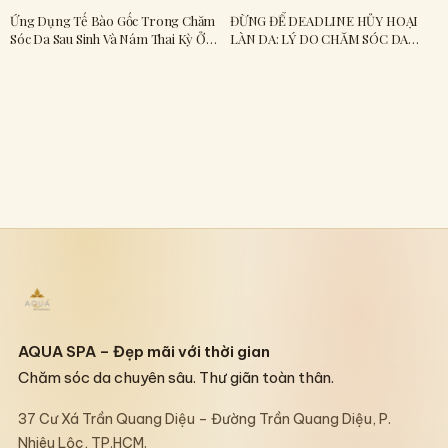
Ứng Dụng Tế Bào Gốc Trong Chăm
ĐỪNG ĐỂ DEADLINE HỦY HOẠI
Sóc Da Sau Sinh Và Nám Thai Kỳ Ở
LÀN DA: LÝ DO CHĂM SÓC DA
Aqua Spa
MẶT TẠI AQUA SPA LÀ "CHEAT
CODE" CHO BẠN
AQUA SPA – Đẹp mãi với thời gian
Chăm sóc da chuyên sâu. Thư giãn toàn thân.
37 Cư Xá Trần Quang Diệu – Đường Trần Quang Diệu, P.
Nhiêu Lộc, TP.HCM.