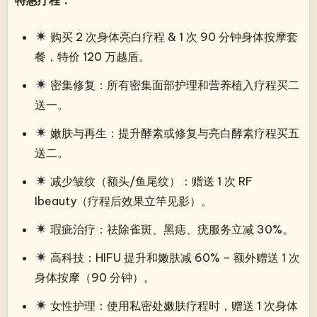
购买 2 次身体亮白疗程 & 1 次 90 分钟身体按摩套
餐，特价 120 万越盾。
密集修复：所有密集面部护理和营养植入疗程买二
送一。
嫩肤与再生：提升酵素或修复与亮白酵素疗程买五
送二。
减少皱纹（额头/鱼尾纹）：赠送 1 次 RF
Ibeauty（疗程后效果立竿见影）。
瑕疵治疗：祛除雀斑、黑痣、疣服务立减 30%。
高科技：HIFU 提升和嫩肤减 60% – 额外赠送 1 次
身体按摩（90 分钟）。
女性护理：使用私密处嫩肤疗程时，赠送 1 次身体