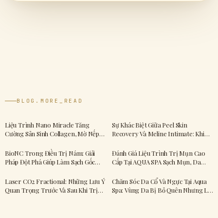
BLOG.MORE_READ
Liệu Trình Nano Miracle Tăng
Sự Khác Biệt Giữa Peel Skin
Cường Sản Sinh Collagen, Mờ Nếp
Recovery Và Meline Intimate: Khi
Nhăn Giúp Da Sáng Mịn
Nào Nên Dùng Liệu Trình Nào?
BioNC Trong Điều Trị Nám: Giải
Đánh Giá Liệu Trình Trị Mụn Cao
Pháp Đột Phá Giúp Làm Sạch Gốc
Cấp Tại AQUA SPA Sạch Mụn, Da
Nám Từ Bên Trong
Tươi Sáng Hơn
Laser CO2 Fractional: Những Lưu Ý
Chăm Sóc Da Cổ Và Ngực Tại Aqua
Quan Trọng Trước Và Sau Khi Trị
Spa: Vùng Da Bị Bỏ Quên Nhưng Lại
Nốt Ruồi, Tàn Nhang
Tố Cáo Tuổi Tác